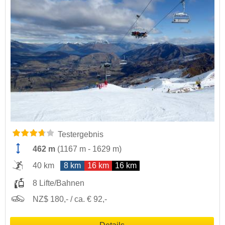
Testergebnis
462 m
(
1167 m
-
1629 m
)
40 km
8 km
16 km
16 km
8 Lifte/Bahnen
NZ$ 180,- / ca. € 92,-