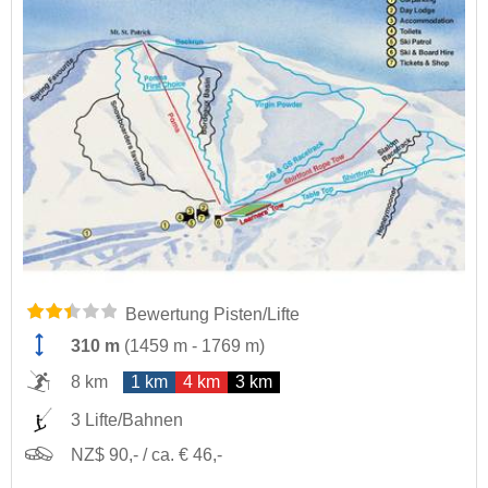
Bewertung Pisten/Lifte
310 m
(
1459 m
-
1769 m
)
8 km
1 km
4 km
3 km
3 Lifte/Bahnen
NZ$ 90,- / ca. € 46,-