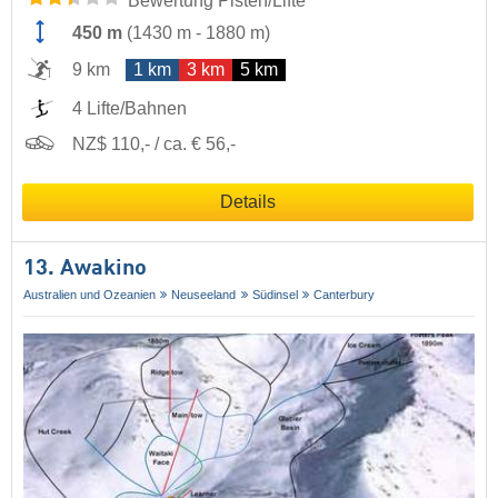
Bewertung Pisten/Lifte
450 m
(
1430 m
-
1880 m
)
9 km
1 km
3 km
5 km
4 Lifte/Bahnen
NZ$ 110,- / ca. € 56,-
Details
13. Awakino
Australien und Ozeanien
Neuseeland
Südinsel
Canterbury