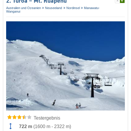
2. Tūroa – Mt. Ruapehu
Australien und Ozeanien
Neuseeland
Nordinsel
Manawatu-
Wanganui
Testergebnis
722 m
(
1600 m
-
2322 m
)