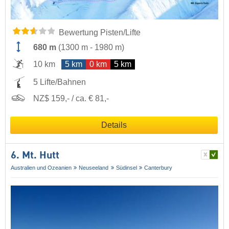
Bewertung Pisten/Lifte
680 m
(
1300 m
-
1980 m
)
10 km
5 km
0 km
5 km
5 Lifte/Bahnen
NZ$ 159,- / ca. € 81,-
Details
6. Mt. Hutt
Australien und Ozeanien
Neuseeland
Südinsel
Canterbury