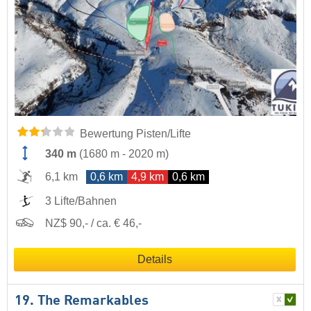
Bewertung Pisten/Lifte
340 m
(
1680 m
-
2020 m
)
6,1 km
0,6 km
4,9 km
0,6 km
3 Lifte/Bahnen
NZ$ 90,- / ca. € 46,-
Details
19. The Remarkables