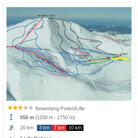
Bewertung Pisten/Lifte
550 m
(
1200 m
-
1750 m
)
20 km
3 km
7 km
10 km