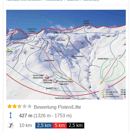
Bewertung Pisten/Lifte
427 m
(
1326 m
-
1753 m
)
10 km
2,5 km
5 km
2,5 km