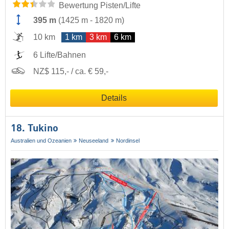
Bewertung Pisten/Lifte
395 m
(
1425 m
-
1820 m
)
10 km
1 km
3 km
6 km
6 Lifte/Bahnen
NZ$ 115,- / ca. € 59,-
Details
18. Tukino
Australien und Ozeanien
Neuseeland
Nordinsel