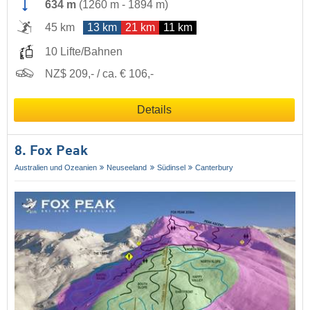
634 m
(
1260 m
-
1894 m
)
45 km
13 km
21 km
11 km
10 Lifte/Bahnen
NZ$ 209,- / ca. € 106,-
Details
8. Fox Peak
Australien und Ozeanien
Neuseeland
Südinsel
Canterbury