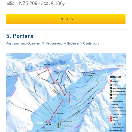
NZ$ 209,- / ca. € 106,-
Details
5. Porters
Australien und Ozeanien
Neuseeland
Südinsel
Canterbury