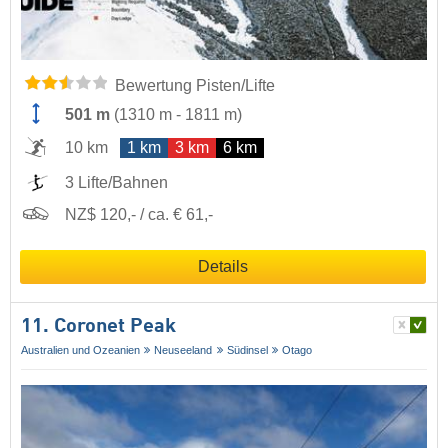
Bewertung Pisten/Lifte
501 m
(
1310 m
-
1811 m
)
10 km
1 km
3 km
6 km
3 Lifte/Bahnen
NZ$ 120,- / ca. € 61,-
Details
11. Coronet Peak
Australien und Ozeanien
Neuseeland
Südinsel
Otago