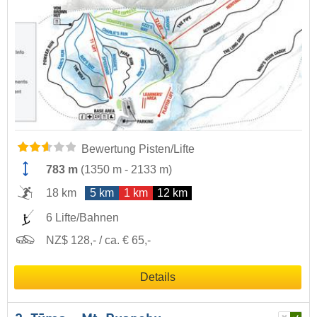
Bewertung Pisten/Lifte
783 m
(
1350 m
-
2133 m
)
18 km
5 km
1 km
12 km
6 Lifte/Bahnen
NZ$ 128,- / ca. € 65,-
Details