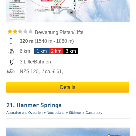
Bewertung Pisten/Lifte
320 m
(
1540 m
-
1860 m
)
6 km
1 km
2 km
3 km
3 Lifte/Bahnen
NZ$ 120,- / ca. € 61,-
Details
21. Hanmer Springs
Australien und Ozeanien
Neuseeland
Südinsel
Canterbury