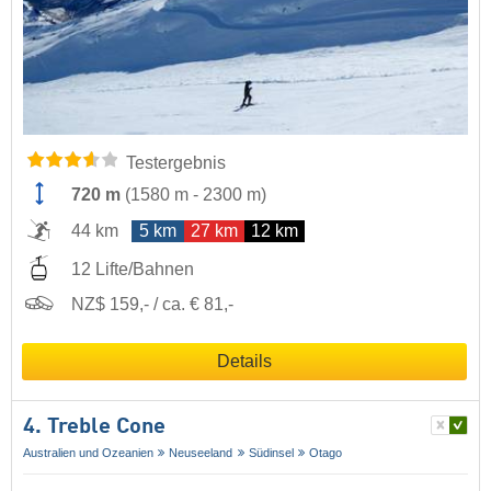
Testergebnis
720 m
(
1580 m
-
2300 m
)
44 km
5 km
27 km
12 km
12 Lifte/Bahnen
NZ$ 159,- / ca. € 81,-
Details
4. Treble Cone
Australien und Ozeanien
Neuseeland
Südinsel
Otago