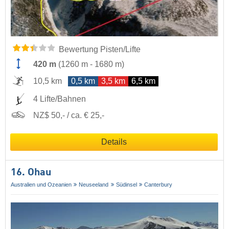
Bewertung Pisten/Lifte
420 m
(
1260 m
-
1680 m
)
10,5 km
0,5 km
3,5 km
6,5 km
4 Lifte/Bahnen
NZ$ 50,- / ca. € 25,-
Details
16. Ohau
Australien und Ozeanien
Neuseeland
Südinsel
Canterbury