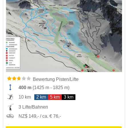
Bewertung Pisten/Lifte
400 m
(
1425 m
-
1825 m
)
10 km
2 km
5 km
3 km
3 Lifte/Bahnen
NZ$ 149,- / ca. € 76,-