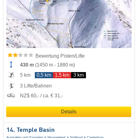
Bewertung Pisten/Lifte
430 m
(
1450 m
-
1880 m
)
5 km
0,5 km
1,5 km
3 km
3 Lifte/Bahnen
NZ$ 60,- / ca. € 31,-
Details
14. Temple Basin
Australien und Ozeanien
Neuseeland
Südinsel
Canterbury