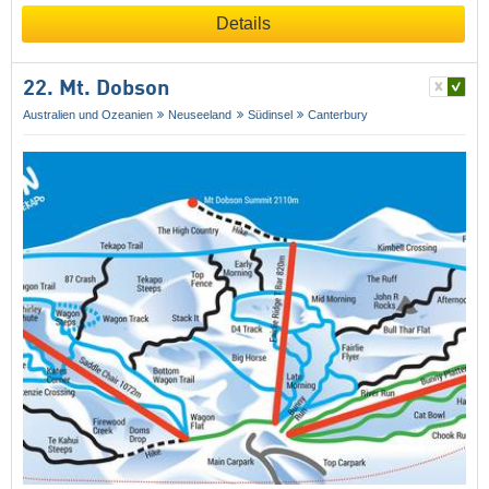
Details
22. Mt. Dobson
Australien und Ozeanien
Neuseeland
Südinsel
Canterbury