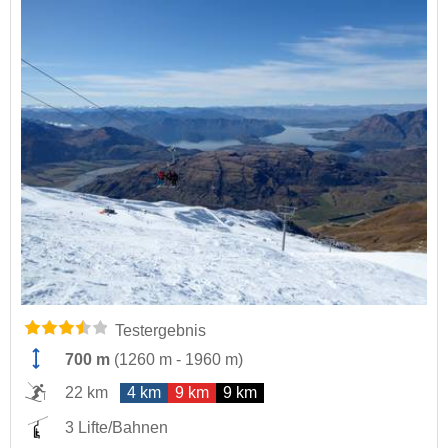
Testergebnis
700 m
(
1260 m
-
1960 m
)
22 km
4 km
9 km
9 km
3 Lifte/Bahnen