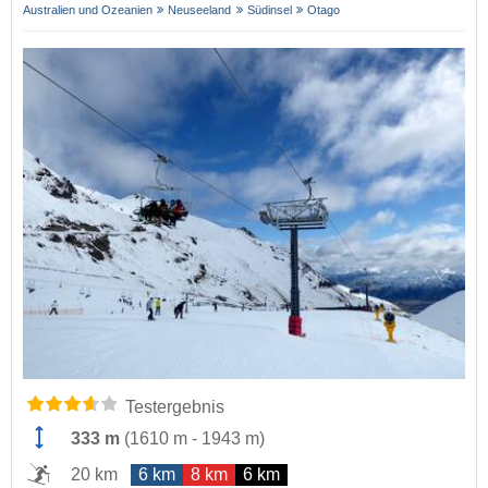
Australien und Ozeanien
Neuseeland
Südinsel
Otago
Testergebnis
333 m
(
1610 m
-
1943 m
)
20 km
6 km
8 km
6 km