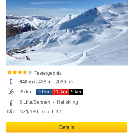
Testergebnis
648 m
(
1438 m
-
2086 m
)
35 km
10 km
20 km
5 km
5 Lifte/Bahnen
Heliskiing
NZ$ 180,- / ca. € 92,-
Details