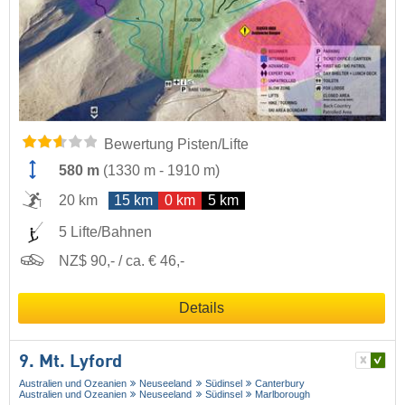
Bewertung Pisten/Lifte
580 m
(
1330 m
-
1910 m
)
20 km
15 km
0 km
5 km
5 Lifte/Bahnen
NZ$ 90,- / ca. € 46,-
Details
9. Mt. Lyford
Australien und Ozeanien
Neuseeland
Südinsel
Canterbury
Australien und Ozeanien
Neuseeland
Südinsel
Marlborough