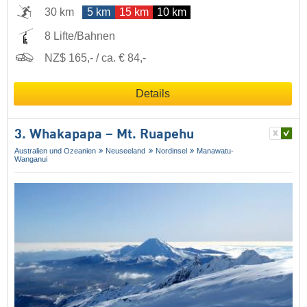
30 km
5 km
15 km
10 km
8 Lifte/Bahnen
NZ$ 165,- / ca. € 84,-
Details
3. Whakapapa – Mt. Ruapehu
Australien und Ozeanien
Neuseeland
Nordinsel
Manawatu-
Wanganui