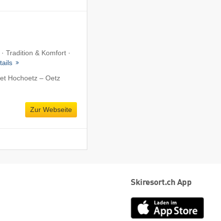
 · Tradition & Komfort ·
tails
et Hochoetz – Oetz
Zur Webseite
Skiresort.ch App
App
Store