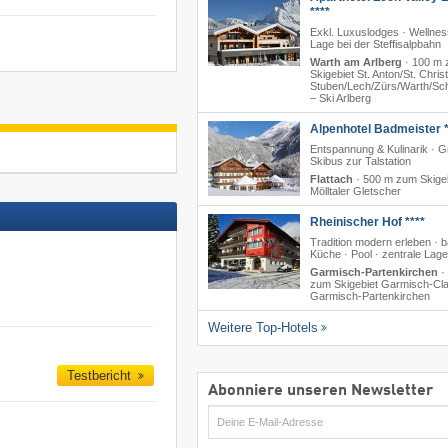
****
Exkl. Luxuslodges · Wellnes
Lage bei der Steffisalpbahn
Warth am Arlberg
·
100 m 
Skigebiet St. Anton/​St. Christ
Stuben/​Lech/​Zürs/​Warth/​S
– Ski Arlberg
Alpenhotel Badmeister *
Entspannung & Kulinarik · G
Skibus zur Talstation
Flattach
·
500 m zum Skige
Mölltaler Gletscher
Rheinischer Hof ****
Tradition modern erleben · b
Küche · Pool · zentrale Lage
Garmisch-Partenkirchen
·
zum Skigebiet Garmisch-Cla
Garmisch-Partenkirchen
Weitere Top-Hotels
Testbericht
Abonniere unseren Newsletter
E-
Mail