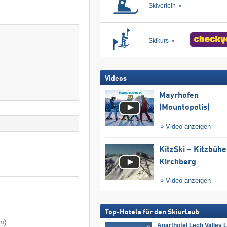
Skiverleih
Skikurs
Videos
Mayrhofen
(Mountopolis)
Video anzeigen
KitzSki – Kitzbühel
Kirchberg
Video anzeigen
Top-Hotels für den Skiurlaub
m)
Aparthotel Lech Valley 