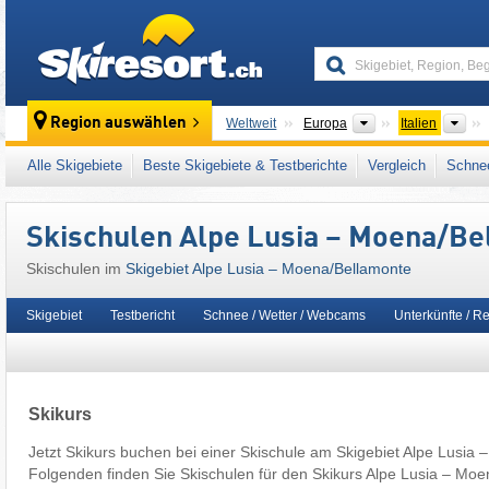
skiresort
Kontinente
Län
Region auswählen
Weltweit
Europa
Italien
Kontinente
Län
Weltweit
Europa
Italien
Alle Skigebiete
Beste Skigebiete & Testberichte
Vergleich
Schnee
Dieses Skigebiet liegt auch in:
Rosengarten
,
Italienische Alpen
,
Norditalien
,
Südeuropa
,
Skischulen Alpe Lusia – Moena/​B
Skischulen im
Skigebiet Alpe Lusia – Moena/​Bellamonte
Skigebiet
Testbericht
Schnee / Wetter / Webcams
Unterkünfte / R
Skikurs
Jetzt Skikurs buchen bei einer Skischule am Skigebiet Alpe Lusia 
Folgenden finden Sie Skischulen für den Skikurs Alpe Lusia – Moe