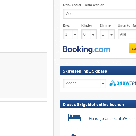
Urlaubsziel – bitte wählen
Erw.
Kinder
Zimmer
Unterkunft
su
Skireisen inkl. Skipass
Skireisen
inkl.
Skipass
suchen
Dieses Skigebiet online buchen
Günstige Unterkünfte/Hotel