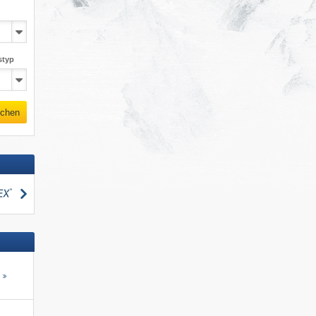
styp
chen
suchen
s