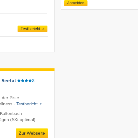
Anmelden
Testbericht
 Seetal
S
 der Piste ·
ellness ·
Testbericht
 Kaltenbach –
fügen (SKi-optimal)
Zur Webseite