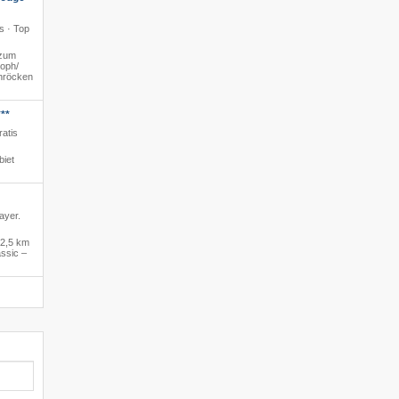
s · Top
zum
oph/​
chröcken
**
ratis
biet
ayer.
2,5 km
ssic –