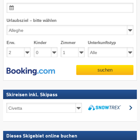
Urlaubsziel – bitte wählen
Erw.
Kinder
Zimmer
Unterkunftstyp
suchen
Skireisen inkl. Skipass
Skireisen
su
inkl.
suchen
Skipass
Dieses Skigebiet online buchen