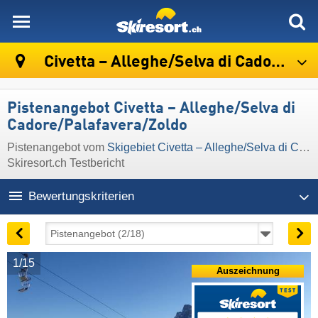
skiresort
Civetta – Alleghe/​Selva di Cadore/​Palafavera/​Zoldo
Pistenangebot Civetta – Alleghe/​Selva di
Cadore/​Palafavera/​Zoldo
Pistenangebot vom
Skigebiet Civetta – Alleghe/​Selva di Cadore/​Palafavera/​Zoldo
Skiresort.ch Testbericht
Bewertungskriterien
1/15
Auszeichnung