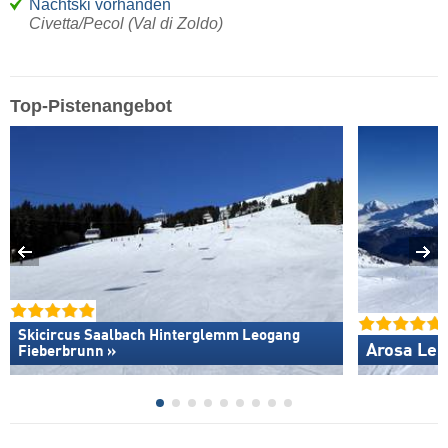
Nachtski vorhanden
Civetta/Pecol (Val di Zoldo)
Top-Pistenangebot
Skicircus Saalbach Hinterglemm Leogang
Arosa Len
Fieberbrunn »