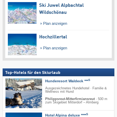
Ski Juwel Alpbachtal
Wildschönau
Plan anzeigen
Hochzillertal
Plan anzeigen
Top-Hotels für den Skiurlaub
S
Hunderesort Waldeck ***
Ausgezeichnetes Hundehotel · Familie &
Wellness mit Hund
Philippsreut-Mitterfirmiansreut
·
500 m
zum Skigebiet Mitterdorf – Almberg
S
Hotel Alpina deluxe ****