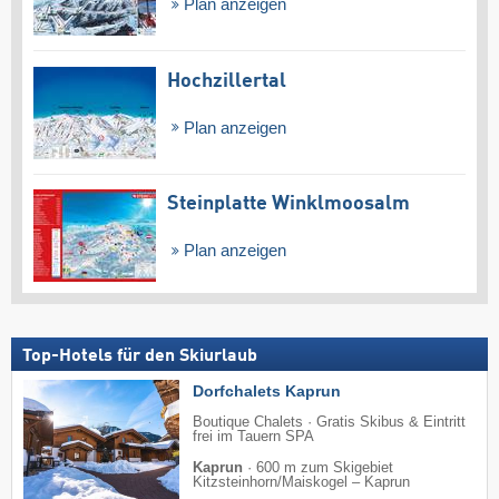
Plan anzeigen
Hochzillertal
Plan anzeigen
Steinplatte Winklmoosalm
Plan anzeigen
Top-Hotels für den Skiurlaub
Dorfchalets Kaprun
Boutique Chalets · Gratis Skibus & Eintritt
frei im Tauern SPA
Kaprun
·
600 m zum Skigebiet
Kitzsteinhorn/​Maiskogel – Kaprun