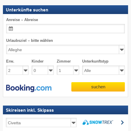
Unterkünfte suchen
Anreise – Abreise
Urlaubsziel – bitte wählen
Erw.
Kinder
Zimmer
Unterkunftstyp
suchen
Skireisen inkl. Skipass
Skireisen
su
inkl.
suchen
Skipass