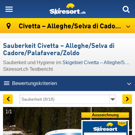
skiresort
Civetta – Alleghe/​Selva di Cadore/​Palafavera/​Zoldo
Sauberkeit Civetta – Alleghe/​Selva di
Cadore/​Palafavera/​Zoldo
Sauberkeit und Hygiene im
Skigebiet Civetta – Alleghe/​Selva di Cadore/​Palafavera/​Zoldo
Skiresort.ch Testbericht
Bewertungskriterien
1/1
Auszeichnung