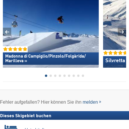
Madonna di Campiglio/​Pinzolo/​Folgàrida/​
Silvretta
Marilleva »
Fehler aufgefallen? Hier können Sie ihn
melden
Dieses Skigebiet buchen