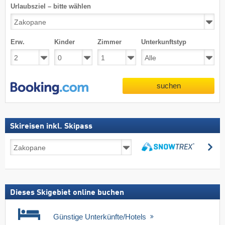
Urlaubsziel – bitte wählen
Erw.
Kinder
Zimmer
Unterkunftstyp
suchen
Skireisen inkl. Skipass
Skireisen
su
inkl.
suchen
Skipass
Dieses Skigebiet online buchen
Günstige Unterkünfte/Hotels