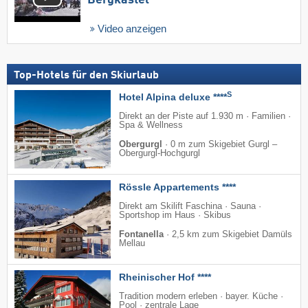
Video anzeigen
Top-Hotels für den Skiurlaub
S
Hotel Alpina deluxe ****
Direkt an der Piste auf 1.930 m · Familien ·
Spa & Wellness
Obergurgl
·
0 m zum Skigebiet Gurgl –
Obergurgl-Hochgurgl
Rössle Appartements ****
Direkt am Skilift Faschina · Sauna ·
Sportshop im Haus · Skibus
Fontanella
·
2,5 km zum Skigebiet Damüls
Mellau
Rheinischer Hof ****
Tradition modern erleben · bayer. Küche ·
Pool · zentrale Lage