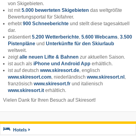
von Skigebieten.
ist mit
5.000 bewerteten Skigebieten
das weltgrößte
Bewertungsportal für Skifahrer.
erhebt
900 Schneeberichte
und stellt diese tagesaktuell
dar.
präsentiert
5.200 Wetterberichte
,
5.600 Webcams
,
3.500
Pistenpläne
und
Unterkünfte für den Skiurlaub
weltweit.
zeigt
alle neuen Lifte & Bahnen
zur aktuellen Saison.
ist auch als
iPhone und Android App
erhältlich.
ist auf deutsch
www.skiresort.de
, englisch
www.skiresort.com
, niederländisch
www.skiresort.nl
,
französisch
www.skiresort.fr
und italienisch
www.skiresort.it
erhältlich.
Vielen Dank für Ihren Besuch auf Skiresort!
Hotels