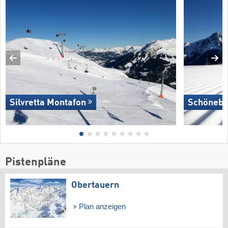
Silvretta Montafon
Schönebe
Pistenpläne
Obertauern
Plan anzeigen