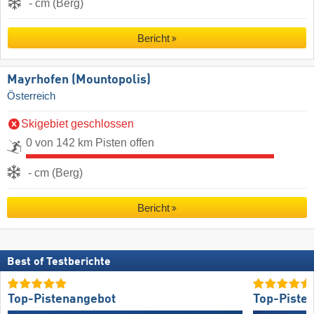
- cm (Berg)
Bericht
Mayrhofen (Mountopolis)
Österreich
Skigebiet geschlossen
0 von 142 km Pisten offen
- cm (Berg)
Bericht
Best of Testberichte
Top-Pistenangebot
Top-Piste