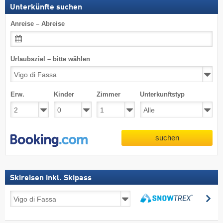
Unterkünfte suchen
Anreise – Abreise
Urlaubsziel – bitte wählen
Erw.
Kinder
Zimmer
Unterkunftstyp
suchen
Skireisen inkl. Skipass
Skireisen
su
inkl.
suchen
Skipass