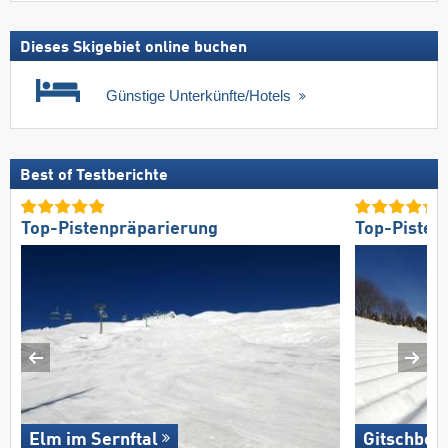
Dieses Skigebiet online buchen
Günstige Unterkünfte/Hotels
Best of Testberichte
Top-Pistenpräparierung
Top-Pisten
Elm im Sernftal
Gitschberg