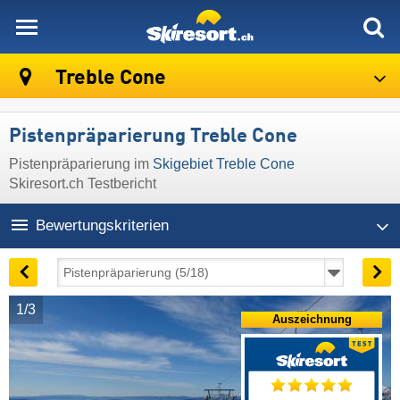
skiresort
Treble Cone
Pistenpräparierung Treble Cone
Pistenpräparierung im
Skigebiet Treble Cone
Skiresort.ch Testbericht
Bewertungskriterien
1/3
Auszeichnung