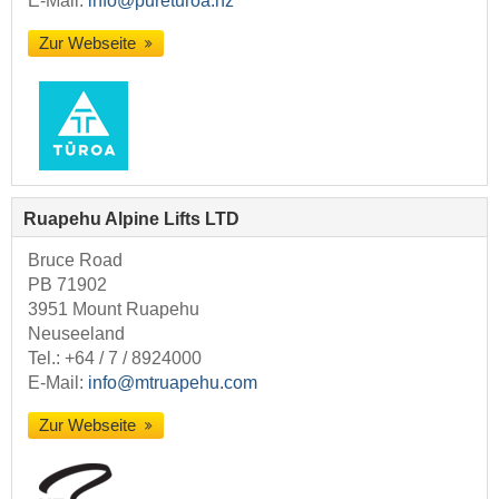
E-Mail:
info@pureturoa.nz
Zur Webseite
Ruapehu Alpine Lifts LTD
Bruce Road
PB 71902
3951 Mount Ruapehu
Neuseeland
Tel.:
+64 / 7 / 8924000
E-Mail:
info@mtruapehu.com
Zur Webseite