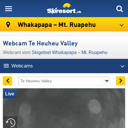
skiresort
Whakapapa – Mt. Ruapehu
Webcam Te Heuheu Valley
Webcam vom
Skigebiet Whakapapa – Mt. Ruapehu
Webcams
Live