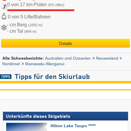
0 von 17 km Pisten
(0% offen)
0 von 5 Lifte/Bahnen
- cm Berg
(1665 m)
- cm Tal
(894 m)
Details
Australien und Ozeanien
Neuseeland
Alle Schneeberichte:
Nordinsel
Manawatu-Wanganui
Tipps für den Skiurlaub
Unterkünfte dieses Skigebiets
Hilton Lake Taupo *****