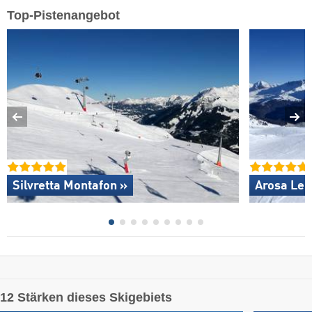
Top-Pistenangebot
Silvretta Montafon »
Arosa Len
12 Stärken dieses Skigebiets