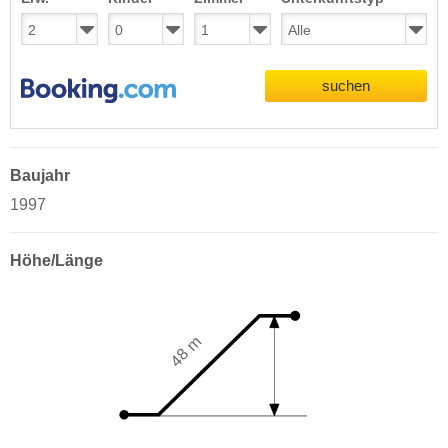
suchen
Baujahr
1997
Höhe/Länge
48 m