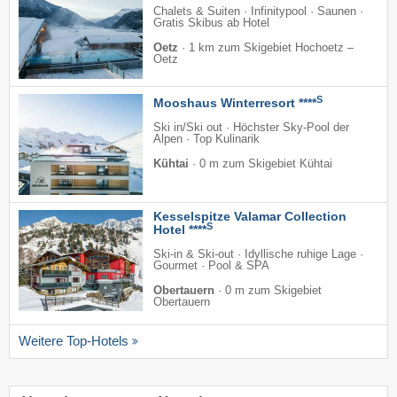
Chalets & Suiten · Infinitypool · Saunen ·
Gratis Skibus ab Hotel
Oetz
·
1 km zum Skigebiet Hochoetz –
Oetz
S
Mooshaus Winterresort ****
Ski in/Ski out · Höchster Sky-Pool der
Alpen · Top Kulinarik
Kühtai
·
0 m zum Skigebiet Kühtai
Kesselspitze Valamar Collection
S
Hotel ****
Ski-in & Ski-out · Idyllische ruhige Lage ·
Gourmet · Pool & SPA
Obertauern
·
0 m zum Skigebiet
Obertauern
Weitere Top-Hotels