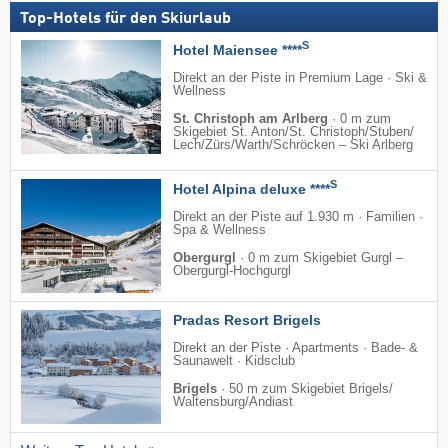
Top-Hotels für den Skiurlaub
S
Hotel Maiensee ****
Direkt an der Piste in Premium Lage · Ski &
Wellness
St. Christoph am Arlberg
·
0 m zum
Skigebiet St. Anton/​St. Christoph/​Stuben/​
Lech/​Zürs/​Warth/​Schröcken – Ski Arlberg
S
Hotel Alpina deluxe ****
Direkt an der Piste auf 1.930 m · Familien ·
Spa & Wellness
Obergurgl
·
0 m zum Skigebiet Gurgl –
Obergurgl-Hochgurgl
Pradas Resort Brigels
Direkt an der Piste · Apartments · Bade- &
Saunawelt · Kidsclub
Brigels
·
50 m zum Skigebiet Brigels/​
Waltensburg/​Andiast