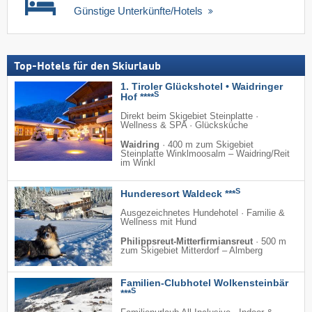
Günstige Unterkünfte/Hotels
Top-Hotels für den Skiurlaub
1. Tiroler Glückshotel • Waidringer
S
Hof ****
Direkt beim Skigebiet Steinplatte ·
Wellness & SPA · Glücksküche
Waidring
·
400 m zum Skigebiet
Steinplatte Winklmoosalm – Waidring/​Reit
im Winkl
S
Hunderesort Waldeck ***
Ausgezeichnetes Hundehotel · Familie &
Wellness mit Hund
Philippsreut-Mitterfirmiansreut
·
500 m
zum Skigebiet Mitterdorf – Almberg
Familien-Clubhotel Wolkensteinbär
S
***