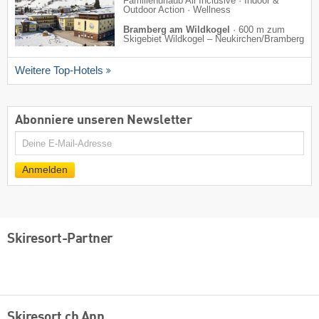
Familienurlaub All Inclusive · Indoor &
Outdoor Action · Wellness
Bramberg am Wildkogel
·
600 m zum
Skigebiet Wildkogel – Neukirchen/​Bramberg
Weitere Top-Hotels
Abonniere unseren Newsletter
E-
Mail
Anmelden
Skiresort-Partner
Skiresort.ch App