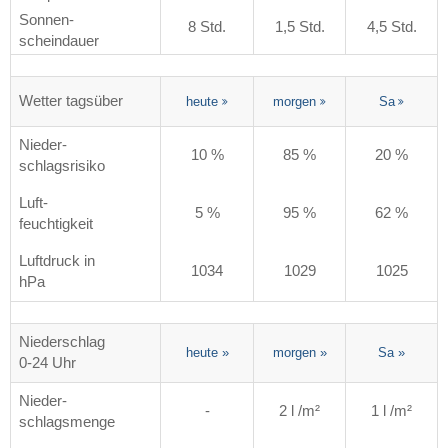
Sonnen-
8 Std.
1,5 Std.
4,5 Std.
scheindauer
Wetter tagsüber
heute
morgen
Sa
Nieder-
10 %
85 %
20 %
schlagsrisiko
Luft-
5 %
95 %
62 %
feuchtigkeit
Luftdruck in
1034
1029
1025
hPa
Niederschlag
heute
»
morgen
»
Sa
»
0-24 Uhr
Nieder-
-
2 l /m²
1 l /m²
schlagsmenge