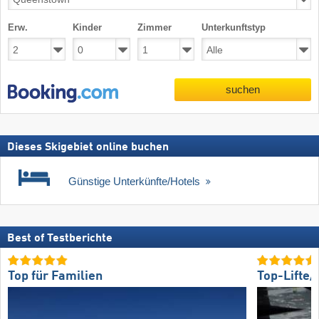
Erw.
Kinder
Zimmer
Unterkunftstyp
suchen
Dieses Skigebiet online buchen
Günstige Unterkünfte/Hotels
Best of Testberichte
Top für Familien
Top-Lifte