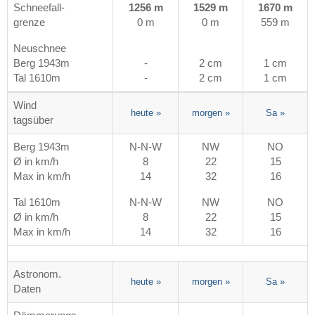
Schneefall-
1256 m
1529 m
1670 m
grenze
0 m
0 m
559 m
Neuschnee
Berg 1943m
-
2 cm
1 cm
Tal 1610m
-
2 cm
1 cm
Wind
heute
»
morgen
»
Sa
»
tagsüber
Berg 1943m
N-N-W
NW
NO
Ø in km/h
8
22
15
Max in km/h
14
32
16
Tal 1610m
N-N-W
NW
NO
Ø in km/h
8
22
15
Max in km/h
14
32
16
Astronom.
heute
»
morgen
»
Sa
»
Daten