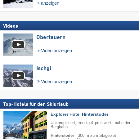
anzeigen
Videos
Obertauern
Video anzeigen
Ischgl
Video anzeigen
Top-Hotels für den Skiurlaub
Explorer Hotel Hinterstoder
Unkompliziert, trendig & preiswert · nahe der
Bergbahn
Hinterstoder
·
300 m zum Skigebiet