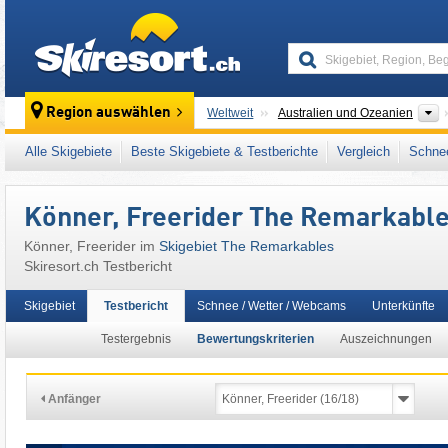
skiresort
K
Region auswählen
Weltweit
Australien und Ozeanien
Dieses Skigebiet liegt auch in:
The Remarka
Alle Skigebiete
Beste Skigebiete & Testberichte
Vergleich
Schnee
Könner, Freerider The Remarkabl
Könner, Freerider im
Skigebiet The Remarkables
Skiresort.ch Testbericht
Skigebiet
Testbericht
Schnee / Wetter / Webcams
Unterkünfte
Testergebnis
Bewertungskriterien
Auszeichnungen
Anfänger