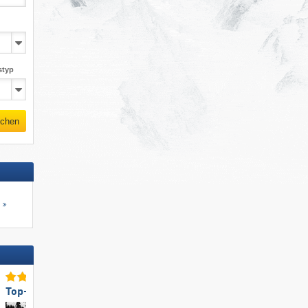
styp
chen
s
Top-Pistenpräparierung
Top-Pistenpräparierung