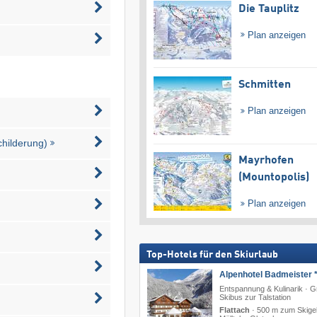
Die Tauplitz
Plan anzeigen
Schmitten
Plan anzeigen
childerung)
Mayrhofen
(Mountopolis)
Plan anzeigen
Top-Hotels für den Skiurlaub
Alpenhotel Badmeister *
Entspannung & Kulinarik · G
Skibus zur Talstation
Flattach
·
500 m zum Skige