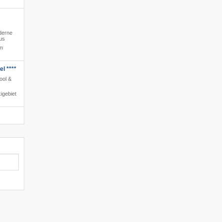
derne
us
um
l ****
ool &
igebiet