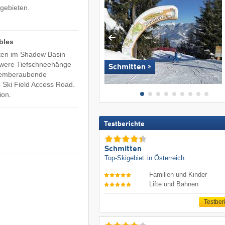
igebieten.
bles
rten im Shadow Basin
hwere Tiefschneehänge
Schmitten
 atemberaubende
Ski Field Access Road.
ion.
Testberichte
Schmitten
Top-Skigebiet
in Österreich
Familien und Kinder
Lifte und Bahnen
Testber