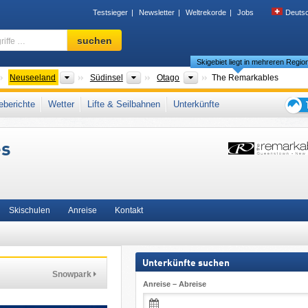
Testsieger
Newsletter
Weltrekorde
Jobs
Deuts
Skigebiet,
suchen
Region,
Skigebiet liegt in mehreren Regio
Begriffe
…
ontinente
Länder
Inseln
Regionen
Neuseeland
Südinsel
Otago
The Remarkables
bles
,
Neuseeländische Alpen
,
Mountain Collective
,
Ikon Pass
berichte
Wetter
Lifte & Seilbahnen
Unterkünfte
Tipps
für
es
den
Skiur
Skischulen
Anreise
Kontakt
Unterkünfte suchen
Snowpark
Anreise – Abreise