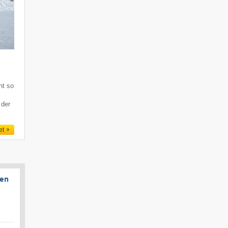
ht so
 der
et
gen