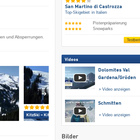
San Martino di Castrozza
Top-Skigebiet
in Italien
Pistenpräparierung
Snowparks
gen und Absperrungen.
Testber
Videos
Dolomites Val
Gardena/​Gröden
Video anzeigen
Schmitten
Madonna di Campiglio
Video anzeigen
KitzSki – Kitzbühel/​Kirchberg »
Folgàrida/​Marilleva 
Bilder