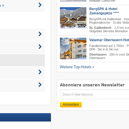
Mölltaler Gletscher
n
BergSPA & Hotel
Zamangspitze ****
BergSPA mit Hallenbad · mo
Regionalküche · Gratis Skib
St. Gallenkirch
·
1,5 km z
Skigebiet Silvretta Montafon
Valamar Obertauern Hote
Familienhotel auf 1.700m · P
SPA · Ski in & Ski out
Obertauern
·
200 m zum Sk
Obertauern
Weitere Top-Hotels
Abonniere unseren Newsletter
E-
Mail
Anmelden