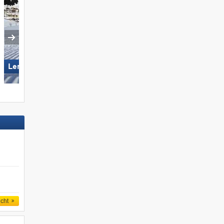
Lermoos – Grubigstein
Elm im Sernftal
icht